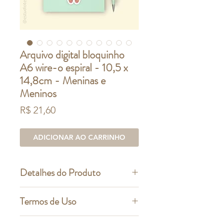
Arquivo digital bloquinho
A6 wire-o espiral - 10,5 x
14,8cm - Meninas e
Meninos
Preço
R$ 21,60
ADICIONAR AO CARRINHO
Detalhes do Produto
Este é um produto digital
Termos de Uso
Arquivo para bloquinho - A6 (10,5 x
14,8cm)
O que você pode fazer: