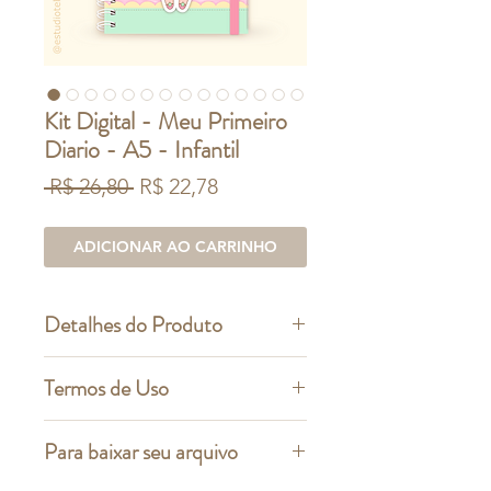
Kit Digital - Meu Primeiro
Diario - A5 - Infantil
Preço
Preço
 R$ 26,80 
R$ 22,78
normal
promocional
ADICIONAR AO CARRINHO
Detalhes do Produto
ESTE É UM PRODUTO DIGITAL
Termos de Uso
Arquivo Digital
: diario infantil
O que você pode fazer:
Para baixar seu arquivo
Utilizar este arquivo para criar um
CAPA:
produto físico para doação, uso