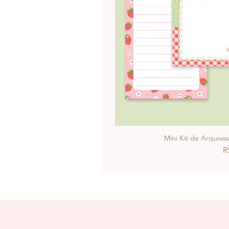
Mini Kit de Arquivo
P
R