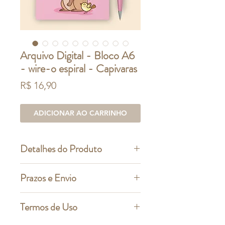
Arquivo Digital - Bloco A6
- wire-o espiral - Capivaras
Preço
R$ 16,90
ADICIONAR AO CARRINHO
Detalhes do Produto
Este é um produto digital, você não
Prazos e Envio
receberá nenhum produto fisico
Arquivo para bloquinho - A6 (10,5 x
Prazos de entrega e formas de
Termos de Uso
14,8cm) - wire-o/espiral
pagamento:
Para pagamentos efetuados via