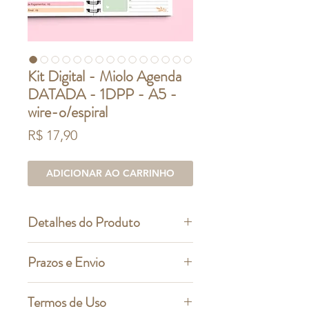
Kit Digital - Miolo Agenda
DATADA - 1DPP - A5 -
wire-o/espiral
Preço
R$ 17,90
ADICIONAR AO CARRINHO
Detalhes do Produto
ESTE É UM PRODUTO DIGITAL
Prazos e Envio
(você não receberá nenhum produto
físico)
Prazos de entrega e formas de
Termos de Uso
ARQUIVOS NÃO EDITÁVEIS
pagamento: