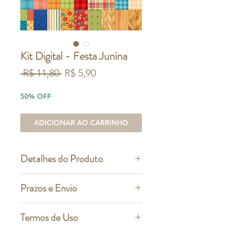
Kit Digital - Festa Junina
Preço
Preço
 R$ 11,80 
R$ 5,90
normal
promocional
50% OFF
ADICIONAR AO CARRINHO
Detalhes do Produto
Contém: 129 arquivos digitais, em
Prazos e Envio
alta resolução - 300dpi
Prazos de entrega e formas de
Termos de Uso
Extensão dos arquivos: PNG
pagamento: