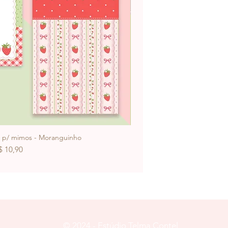
s p/ mimos - Moranguinho
Arquivos Digitais 
reço
$ 10,90
© 2024 - Estúdio Telma Contel