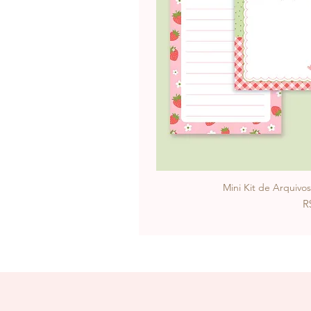
Mini Kit de Arquivo
P
R