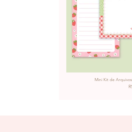
Mini Kit de Arquivo
P
R