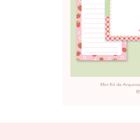
Mini Kit de Arquivo
P
R