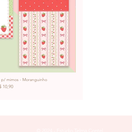
s p/ mimos - Moranguinho
Arquivos Digitais 
reço
$ 10,90
© 2024 - Estúdio Telma Contel