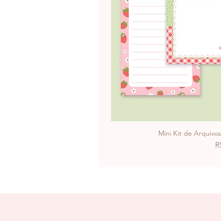
Mini Kit de Arquivo
P
R