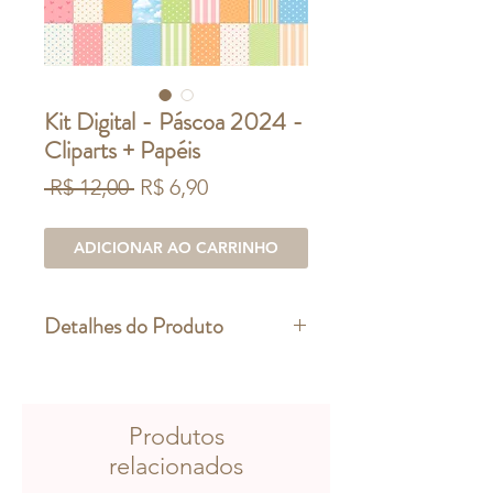
Kit Digital - Páscoa 2024 -
Cliparts + Papéis
Preço
Preço
 R$ 12,00 
R$ 6,90
normal
promocional
ADICIONAR AO CARRINHO
Detalhes do Produto
Contém: 66 itens, em formato
PNG sem fundo
(ilustrações geradas com auxílio de
Produtos
inteligência artificial) + 26 papéis
relacionados
digitais em formato PNG 30x30cm