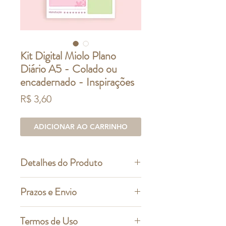
Kit Digital Miolo Plano
Diário A5 - Colado ou
encadernado - Inspirações
Preço
R$ 3,60
ADICIONAR AO CARRINHO
Detalhes do Produto
Miolo decorado para bloco A5
Prazos e Envio
colado ou encadernado (com
margem superior para furação).
Prazos de entrega e formas de
Termos de Uso
Formato: arquivo PDF/PNG
pagamento: