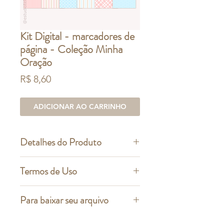
Kit Digital - marcadores de
página - Coleção Minha
Oração
Preço
R$ 8,60
ADICIONAR AO CARRINHO
Detalhes do Produto
Este é um kit com artes digitais.
Termos de Uso
Contém: 6 arquivos digitais em alta
resolução (+ 5 variações de
O que você pode fazer:
Para baixar seu arquivo
personagem) - 300dpi
Utilizar este arquivo para criar um
Extensão dos arquivos: PNG - (com
produto físico para doação, uso
Após a confirmação de pagamento,