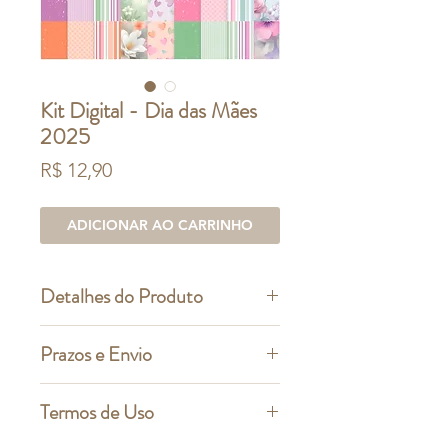
Kit Digital - Dia das Mães
2025
Preço
R$ 12,90
ADICIONAR AO CARRINHO
Detalhes do Produto
Contém: 97 arquivos digitais, em
Prazos e Envio
alta resolução - (60 cliparts + 37
papéis digitais)
Prazos de entrega e formas de
Termos de Uso
pagamento:
Extensão dos arquivos:
Para pagamentos efetuados via