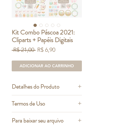
Kit Combo Páscoa 2021:
Cliparts + Papéis Digitais
Preço
Preço
 R$ 21,00 
R$ 6,90
normal
promocional
ADICIONAR AO CARRINHO
Detalhes do Produto
Este é um kit com artes digitais.
Termos de Uso
Papéis Digitais
O que não pode fazer:
Para baixar seu arquivo
Contém: 18 arquivos digitais, em alta
A revenda, troca ou doação dos
resolução - 300dpi
arquivos em formato digital;