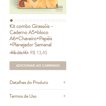
Kit combo Girassóis -
Caderno A5+bloco
A6+Chaveiro+Papéis
+Planejador Semanal
Preço
Preço
 R$ 26,90 
R$ 13,45
normal
promocional
ADICIONAR AO CARRINHO
Detalhes do Produto
Arquivo Digital
para kit caderno A5
Termos de Uso
/ bloco A6 / Capinha post-it /
marcador / planejador /(Papéis
O que você pode fazer: